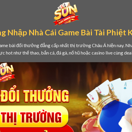
g Nhập Nhà Cái Game Bài Tài Phiệt 
game bài đổi thưởng đẳng cấp nhất thị trường Châu Á hiện nay. Nhà
c hot như thể thao, bắn cá, đá gà, nổ hũ hoặc casino live cùng deal