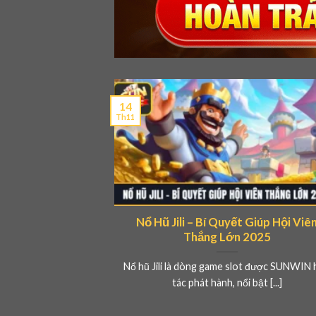
14
Th11
 5 Bí Quyết Hiểu
Nổ Hũ Jili – Bí Quyết Giúp Hội Viê
g Lớn
Thắng Lớn 2025
 chơi slot lấy cảm
Nổ hũ Jili là dòng game slot được SUNWIN
ơng Đông [...]
tác phát hành, nổi bật [...]