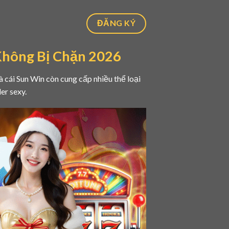
ĐĂNG KÝ
Không Bị Chặn 2026
 cái Sun Win còn cung cấp nhiều thể loại
er sexy.