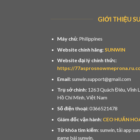
GIỚI THIỆU 
Máy chủ
: Philippines
Website chính hãng
:
SUNWIN
Website đại lý chính thức
:
https://77asprosnowmeprona.ru.c
Email:
sunwin.support@gmail.com
Trụ sở chính:
1263 Quách Điêu, Vĩnh L
Hồ Chí Minh, Việt Nam
Số điện thoại:
0366521478
Giám đốc vận hành
:
CEO HUẤN HO
Từ khóa tìm kiếm
: sunwin, tải app sun
game bài sunwin.