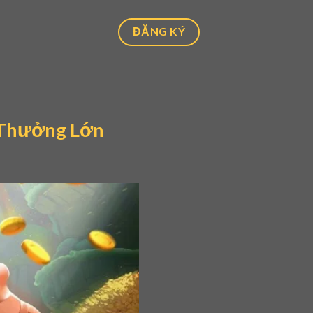
ĐĂNG KÝ
 Thưởng Lớn