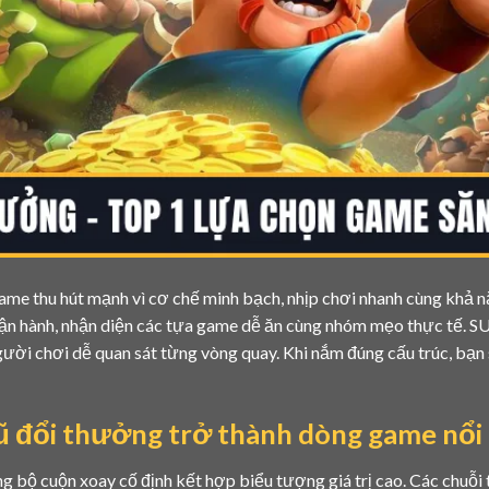
ame thu hút mạnh vì cơ chế minh bạch, nhịp chơi nhanh cùng khả 
 vận hành, nhận diện các tựa game dễ ăn cùng nhóm mẹo thực tế. 
gười chơi dễ quan sát từng vòng quay. Khi nắm đúng cấu trúc, bạn s
ũ đổi thưởng trở thành dòng game nổi
g bộ cuộn xoay cố định kết hợp biểu tượng giá trị cao. Các chuỗi 