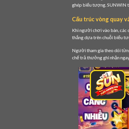
ghép biểu tượng. SUNWIN thiế
Cấu trúc vòng quay v
Khi người chơi vào bàn, các 
thắng dựa trên chuỗi biểu t
Người tham gia theo dõi từng 
chế trả thưởng ghi nhận ngay