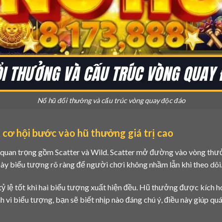
Nổ hũ đổi thưởng và cấu trúc vòng quay độc đáo
 cơ hội bước vào hũ thưởng giá trị cao
 quan trọng gồm Scatter và Wild. Scatter mở đường vào vòng thưở
y biểu tượng rõ ràng để người chơi không nhầm lẫn khi theo dõi
tỷ lệ tốt khi hai biểu tượng xuất hiện đều. Hũ thưởng được kích ho
h vi biểu tượng, bạn sẽ biết nhịp nào đáng chú ý, điều này giúp qu