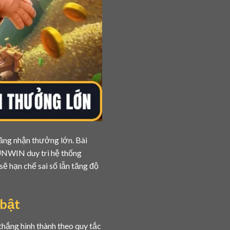
năng nhận thưởng lớn. Bài
SUNWIN duy trì hệ thống
ẽ hạn chế sai số lẫn tăng độ
 bật
thắng hình thành theo quy tắc