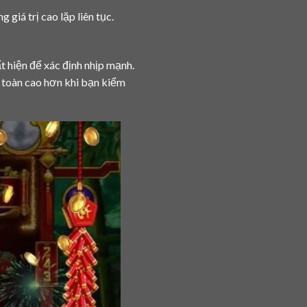
giá trị cao lặp liên tục.
t hiện để xác định nhịp mạnh.
toàn cao hơn khi bạn kiểm