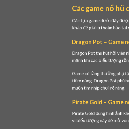
Các game nổ hũ 
Các tựa game dưới đây được 
khảo để giải trí hoàn hảo tại
Dragon Pot – Game nổ
Dragon Pot thu hút hội viên 
mạnh khi các biểu tượng rồng
Game có tầng thưởng phụ tạo 
tiềm năng. Dragon Pot phù hợ
muốn tìm nhịp chơi rõ ràng.
Pirate Gold – Game nổ
Pirate Gold dùng hình ảnh kho
vì biểu tượng này dễ mở vòng