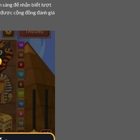
m sáng để nhận biết lượt
e được cộng đồng đánh giá