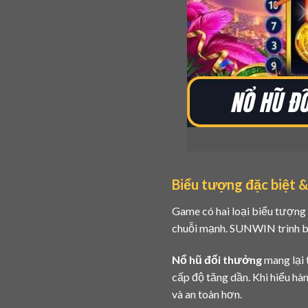
Biểu tượng đặc biệt &
Game có hai loại biểu tượng
chuỗi mạnh. SUNWIN trình bà
Nổ hũ đổi thưởng
mang lại 
cấp độ tăng dần. Khi hiểu hàn
và an toàn hơn.