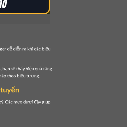
er dễ diễn ra khi các biểu
, bạn sẽ thấy hiệu quả tăng
háp theo biểu tượng.
c tuyến
 kỳ. Các mẹo dưới đây giúp