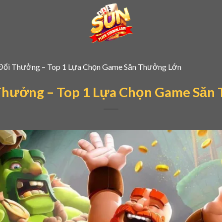
Đổi Thưởng – Top 1 Lựa Chọn Game Săn Thưởng Lớn
Thưởng – Top 1 Lựa Chọn Game Săn