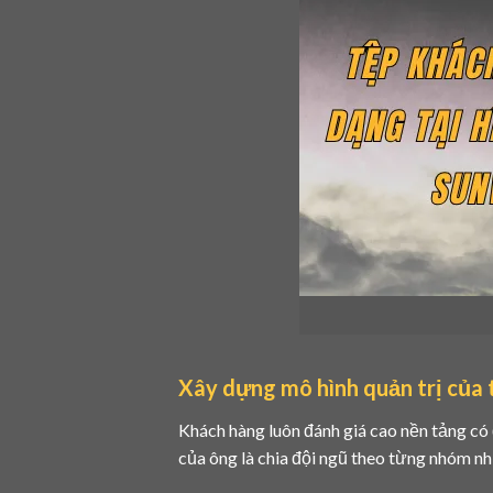
Xây dựng mô hình quản trị của
Khách hàng luôn đánh giá cao nền tảng có 
của ông là chia đội ngũ theo từng nhóm nh