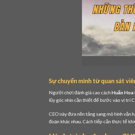
Sự chuyển mình từ quan sát vi
Người chơi đánh giá cao cách
Huấn Hoa
lũy góc nhìn cần thiết để bước vào vị trí 
CEO này đưa nền tảng sang mô hình vận hà
đoạn khác nhau. Cách tiếp cận thực tế khi