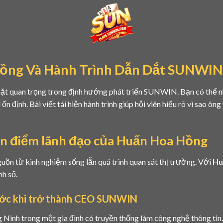
ồng Và Hành Trình Dẫn Dắt SUNWIN
quan trọng trong định hướng phát triển SUNWIN. Bạn có thể nhì
n định. Bài viết tái hiện hành trình giúp hội viên hiểu rõ vì sao 
an điểm lãnh đạo của Huấn Hoa Hồng
ồn từ kinh nghiệm sống lẫn quá trình quan sát thị trường. Với
Hu
nh số.
ước khi trở thành CEO SUNWIN
 Ninh trong một gia đình có truyền thống làm công nghệ thông ti