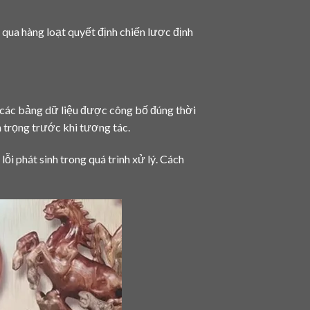
 qua hàng loạt quyết định chiến lược định
các bảng dữ liệu được công bố đúng thời
n trọng trước khi tương tác.
ỗi phát sinh trong quá trình xử lý. Cách