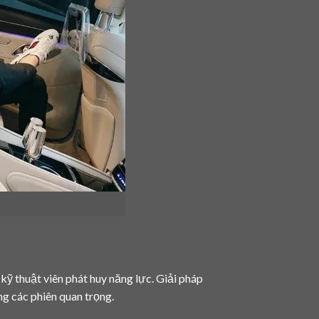
kỹ thuật viên phát huy năng lực. Giải pháp
ng các phiên quan trọng.