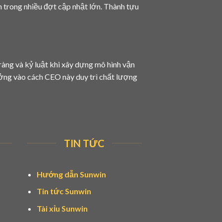
h trong nhiều đợt cập nhật lớn. Thành tựu
ràng và kỷ luật khi xây dựng mô hình vận
ưởng vào cách CEO này duy trì chất lượng
TIN TỨC
Hướng dẫn Sunwin
Tin tức Sunwin
Tài xỉu Sunwin