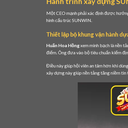
Hành trình xây dựng SU
Một CEO mạnh phải xác định được hướng 
hình cấu trúc SUNWIN.
Thiết lập bộ khung vận hành dự
Huấn Hoa Hồng
xem minh bạch là nền tả
điểm. Ông đưa vào bộ tiêu chuẩn kiểm định
Điều này giúp hội viên an tâm hơn khi dùng
xây dựng này giúp nền tảng tăng niềm tin