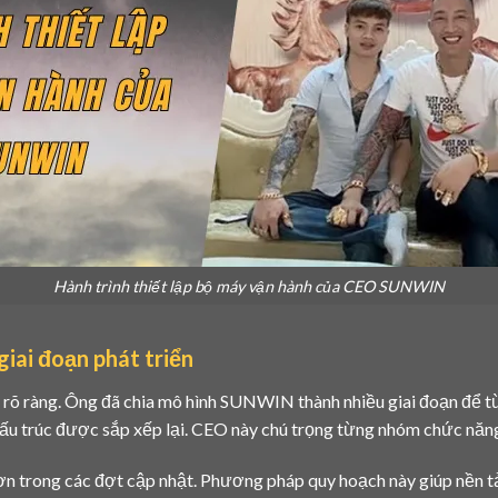
Hành trình thiết lập bộ máy vận hành của CEO SUNWIN
iai đoạn phát triển
nh rõ ràng. Ông đã chia mô hình SUNWIN thành nhiều giai đoạn để
cấu trúc được sắp xếp lại. CEO này chú trọng từng nhóm chức năn
ơn trong các đợt cập nhật. Phương pháp quy hoạch này giúp nền tản