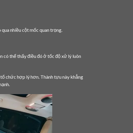
rò qua nhiều cột mốc quan trọng.
 có thể thấy điều đó ở tốc độ xử lý luôn
 tổ chức hợp lý hơn. Thành tựu này khẳng
mạnh.