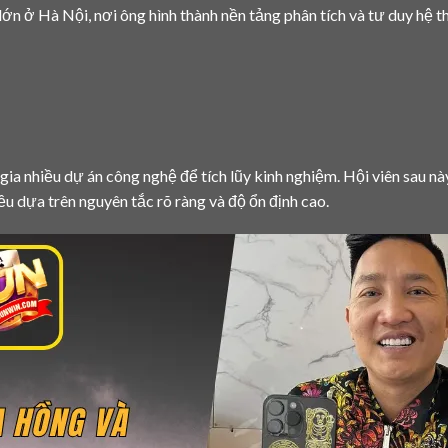
lớn ở Hà Nội, nơi ông hình thành nền tảng phân tích và tư duy hệ t
ia nhiều dự án công nghệ để tích lũy kinh nghiệm. Hội viên sau nà
u dựa trên nguyên tắc rõ ràng và độ ổn định cao.