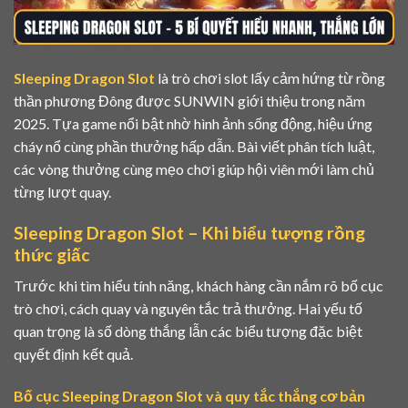
Sleeping Dragon Slot
là trò chơi slot lấy cảm hứng từ rồng
thần phương Đông được SUNWIN giới thiệu trong năm
2025. Tựa game nổi bật nhờ hình ảnh sống động, hiệu ứng
cháy nổ cùng phần thưởng hấp dẫn. Bài viết phân tích luật,
các vòng thưởng cùng mẹo chơi giúp hội viên mới làm chủ
từng lượt quay.
Sleeping Dragon Slot – Khi biểu tượng rồng
thức giấc
Trước khi tìm hiểu tính năng, khách hàng cần nắm rõ bố cục
trò chơi, cách quay và nguyên tắc trả thưởng. Hai yếu tố
quan trọng là số dòng thắng lẫn các biểu tượng đặc biệt
quyết định kết quả.
Bố cục Sleeping Dragon Slot và quy tắc thắng cơ bản