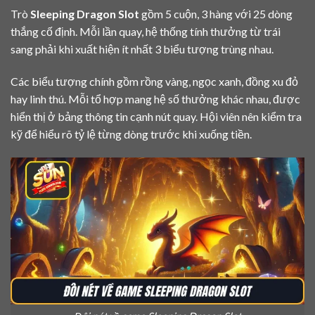
Trò
Sleeping Dragon Slot
gồm 5 cuộn, 3 hàng với 25 dòng
thắng cố định. Mỗi lần quay, hệ thống tính thưởng từ trái
sang phải khi xuất hiện ít nhất 3 biểu tượng trùng nhau.
Các biểu tượng chính gồm rồng vàng, ngọc xanh, đồng xu đỏ
hay linh thú. Mỗi tổ hợp mang hệ số thưởng khác nhau, được
hiển thị ở bảng thông tin cạnh nút quay. Hội viên nên kiểm tra
kỹ để hiểu rõ tỷ lệ từng dòng trước khi xuống tiền.