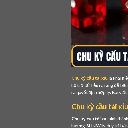
Chu kỳ cầu tài xỉu
là khái ni
hỗ trợ dữ liệu rõ ràng để bạ
ra quyết định hợp lý. Bài vi
Chu kỳ cầu tài xỉ
Chu kỳ cầu tài xỉu
hình thành
hướng. SUNWIN duy trì bảng 