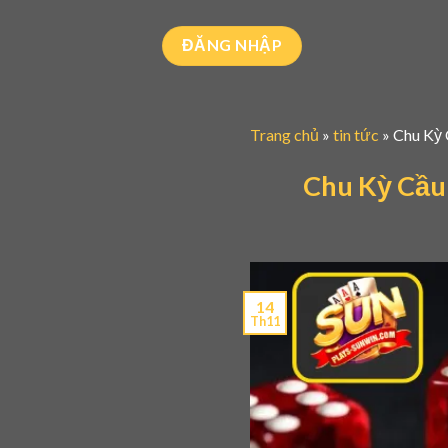
Skip
to
ĐĂNG NHẬP
content
Trang chủ
»
tin tức
»
Chu Kỳ 
Chu Kỳ Cầu
14
Th11