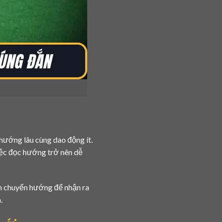
hướng lâu cùng dao động ít.
iệc đọc hướng trở nên dễ
ần chuyển hướng để nhận ra
.