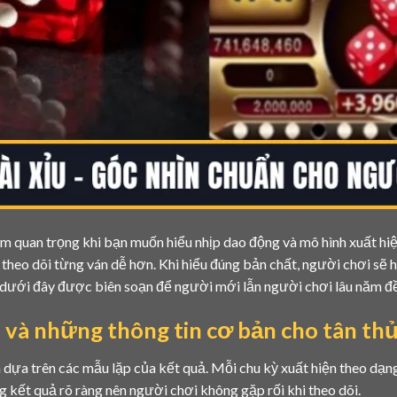
ệm quan trọng khi bạn muốn hiểu nhịp dao động và mô hình xuất 
n theo dõi từng ván dễ hơn. Khi hiểu đúng bản chất, người chơi sẽ 
ết dưới đây được biên soạn để người mới lẫn người chơi lâu năm đ
u và những thông tin cơ bản cho tân th
 dựa trên các mẫu lặp của kết quả. Mỗi chu kỳ xuất hiện theo dạn
kết quả rõ ràng nên người chơi không gặp rối khi theo dõi.