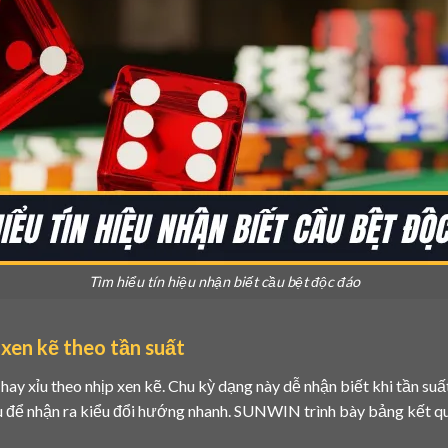
Tìm hiểu tín hiệu nhận biết cầu bệt độc đáo
xen kẽ theo tần suất
 hay xỉu theo nhịp xen kẽ. Chu kỳ dạng này dễ nhận biết khi tần su
ầu để nhận ra kiểu đổi hướng nhanh. SUNWIN trình bày bảng kết q