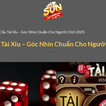
Cầu Tài Xỉu – Góc Nhìn Chuẩn Cho Người Chơi 2025
 Tài Xỉu – Góc Nhìn Chuẩn Cho Ngườ