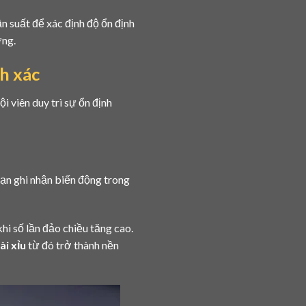
n suất để xác định độ ổn định
ờng.
h xác
 viên duy trì sự ổn định
ạn ghi nhận biến động trong
hi số lần đảo chiều tăng cao.
ài xỉu
từ đó trở thành nền