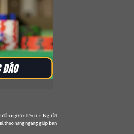
ất đảo ngược liên tục. Người
uả theo hàng ngang giúp bạn