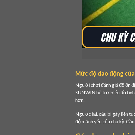
Mức độ dao động của 
Người chơi đánh giá độ ổn đị
SUNWIN hỗ trợ biểu đồ tĩnh g
hơn.
Ngược lại, cầu bị gãy liên t
độ mạnh yếu của chu kỳ. Cầu T