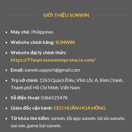
GIỚI THIỆU SUNWIN
Máy chủ
: Philippines
Website chính hãng
:
SUNWIN
Website đại lý chính thức
:
https://77asprosnowmeprona.ru.com/
Email:
sunwin.support@gmail.com
Trụ sở chính:
1263 Quách Điêu, Vĩnh Lộc A, Bình Chánh,
Thành phố Hồ Chí Minh, Việt Nam
Số điện thoại:
0366521478
Giám đốc vận hành
:
CEO HUẤN HOA HỒNG
Từ khóa tìm kiếm
: sunwin, tải app sunwin, tài xỉu sunwin,
sun win, game bài sunwin.