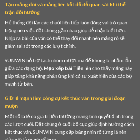
Tạo mảng đôi và mảng liên kết để dễ quan sát khi thế
trận đổi hướng
Hệ thống đôi lẫn các chuỗi liên tiếp luôn đóng vai trò quan
trọng nên việc đặt chúng gần nhau giúp dễ nhận biết hơn.
Nhịp ra bài của ván có thể thay đổi nhanh nên mảng rõ sẽ
giảm sai sót trong các lượt chính.
SUNWIN hỗ trợ tách nhóm mượt mà để không bị nhầm lẫn
giữa các dạng bộ.
Mẹo xếp bài Tiến lên
cho thấy mảng này
giúp tăng khả năng phản ứng khi có sự xuất hiện của các bộ
mạnh từ bàn.
Giữ lẻ mạnh làm công cụ kết thúc ván trong giai đoạn
muộn
Một số lá lẻ có giá trị lớn thường mang tính quyết định trong
các lượt cuối. Đặt chúng ở cuối bố cục giúp định hướng cách
kết thúc ván. SUNWIN cung cấp bảng nhìn rõ từng lá nên
việc giữ lẻ mạnh dễ hơn.