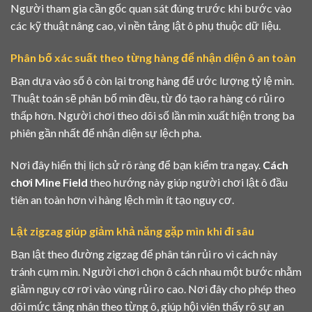
Người tham gia cần gốc quan sát đúng trước khi bước vào
các kỹ thuật nâng cao, vì nền tảng lật ô phụ thuộc dữ liệu.
Phân bố xác suất theo từng hàng để nhận diện ô an toàn
Bạn dựa vào số ô còn lại trong hàng để ước lượng tỷ lệ mìn.
Thuật toán sẽ phân bố mìn đều, từ đó tạo ra hàng có rủi ro
thấp hơn. Người chơi theo dõi số lần mìn xuất hiện trong ba
phiên gần nhất để nhận diện sự lệch pha.
Nơi đây hiển thị lịch sử rõ ràng để bạn kiểm tra ngay.
Cách
chơi Mine Field
theo hướng này giúp người chơi lật ô đầu
tiên an toàn hơn vì hàng lệch mìn ít tạo nguy cơ.
Lật zigzag giúp giảm khả năng gặp mìn khi đi sâu
Bạn lật theo đường zigzag để phân tán rủi ro vì cách này
tránh cụm mìn. Người chơi chọn ô cách nhau một bước nhằm
giảm nguy cơ rơi vào vùng rủi ro cao. Nơi đây cho phép theo
dõi mức tăng nhân theo từng ô, giúp hội viên thấy rõ sự an